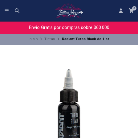
0
Envio Gratis por compras sobre $60.000
Inicio
Tintas
Radiant Turbo Black de 1 oz