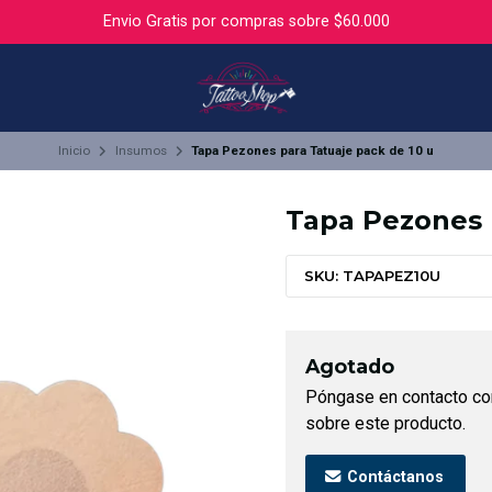
Envio Gratis por compras sobre $60.000
Inicio
Insumos
Tapa Pezones para Tatuaje pack de 10 u
Tapa Pezones 
SKU: TAPAPEZ10U
Agotado
Póngase en contacto co
sobre este producto.
Contáctanos