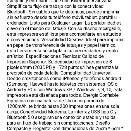
tranquilo y enfocado. Conexión Bluetooth Avanzada:
Simplifica tu flujo de trabajo con la conectividad
Bluetooth. Sin cables que te detengan, puedes imprimir
sin esfuerzo desde tu teléfono móvil, tablet, portátil u
ordenador. Listo para Cualquier Lugar: La portabilidad es
clave en el mundo del tatuaje. Con su diseño recargable,
esta impresora está lista para acompañarte en estudios
o convenciones. Versatilidad Creativa: Ideal para imprimir
en papel de transferencia de tatuajes y papel térmico,
esta herramienta se adapta a tus necesidades y estilo
artístico. Especificaciones Técnicas: Calidad de
Impresión Superior: Su densidad de impresión de 8
píxeles/mm (203DPI) y 1728 puntos/línea garantiza la
precisión de cada detalle. Compatibilidad Universal:
Desde smartphones como iPhones y teléfonos Android
(Samsung, Huawei) hasta tabletas con sistemas iOS o
Android y PCs con Windows XP / Windows 7, 8, 10, esta
impresora está diseñada para todos. Energía Confiable:
Equipada con una batería de litio incorporada de
1200mAh, te brinda hasta 200 impresiones en una sola
carga. Conectividad Moderna: La interfaz USB tipo C y
Bluetooth 5.0 aseguran una conexión estable y rápida
para un flujo de trabajo sin complicaciones. Diseño
Compacto y Elegante: Con dimensiones de 26cm * 6cm *