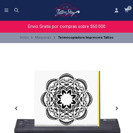
0
Envio Gratis por compras sobre $60.000
Inicio
Máquinas
Termocopiadora Impresora Tattoo