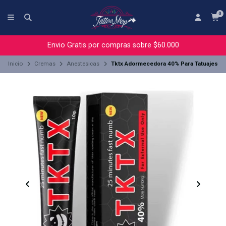
0
Envio Gratis por compras sobre $60.000
Inicio
Cremas
Anestesicas
Tktx Adormecedora 40% Para Tatuajes