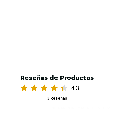
Taiyo Sweet Butter
Desde
$5.990 CLP
VER OPCIONES
Reseñas de Productos
4.3
3 Reseñas
ORDENAR POR:
MÁS RECIENTE