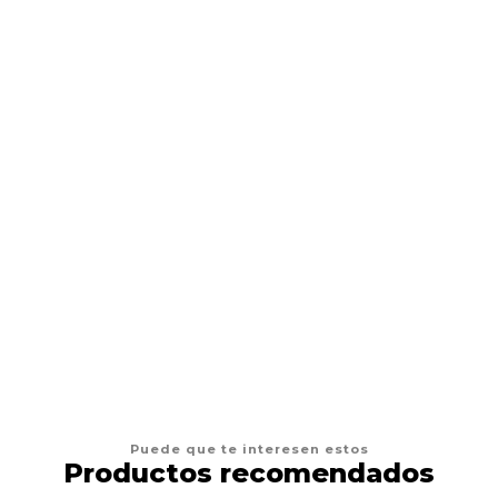
Vaselina O Butter Needle Slider Fresh
$7.490 CLP
AGREGAR AL CARRO
Puede que te interesen estos
Productos recomendados