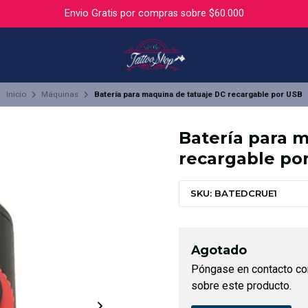
Envio Gratis por compras sobre $60.000
Inicio
Máquinas
Batería para maquina de tatuaje DC recargable por USB
Batería para 
recargable po
SKU: BATEDCRUE1
Agotado
Póngase en contacto co
sobre este producto.