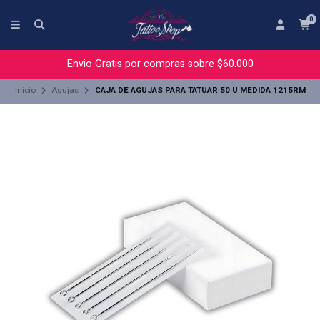
0
Envio Gratis por compras sobre $60.000
Inicio
Agujas
CAJA DE AGUJAS PARA TATUAR 50 U MEDIDA 1215RM