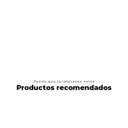
Aguja Para Piercing De 50 U
$6.450 CLP
$6.990 CLP
VER OPCIONES
Puede que te interesen estos
Productos recomendados