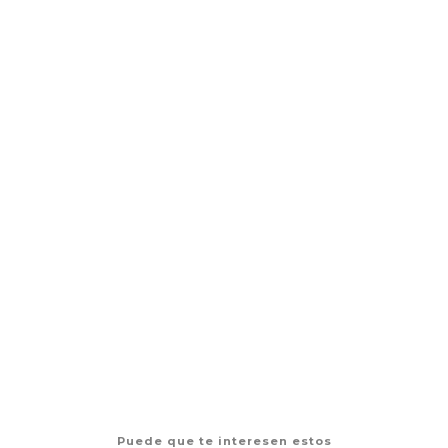
Kit de tatuaje de mano 3D para principiantes hand
poke
$19.990 CLP
$25.000 CLP
AGREGAR AL CARRO
Puede que te interesen estos