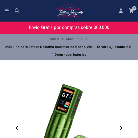
0
Envio Gratis por compras sobre $60.000
Inicio
Máquinas
Máquina para Tatuar Rotativa Inalámbrica Bronc V80 - Stroke Ajustable 2.6-
4.0mm -dos baterias