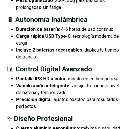
Peso optimizado
: 200-230g para sesiones
prolongadas sin fatiga
🔋
Autonomía Inalámbrica
Duración de batería
: 4-6 horas de uso continuo
Carga rápida USB Type-C
: tecnología moderna de
carga
Incluye 2 baterías recargables
: duplica tu tiempo
de trabajo
📊
Control Digital Avanzado
Pantalla IPS HD a color
: monitoreo en tiempo real
Visualización inteligente
: voltaje, frecuencia, nivel
de batería y temporizador
Precisión digital
: ajustes exactos para resultados
perfectos
✨
Diseño Profesional
Cuerpo aluminio aeronáutico
: máxima durabilidad