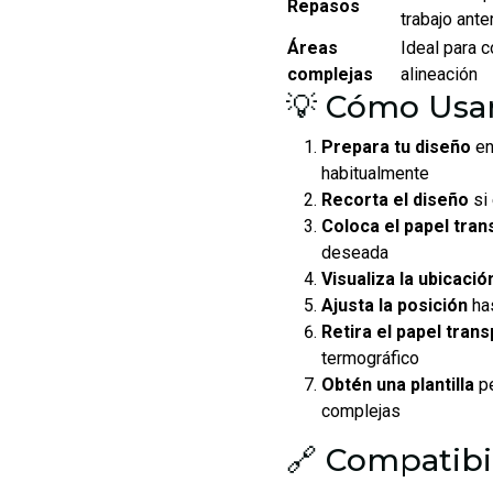
Repasos
trabajo ante
Áreas
Ideal para c
complejas
alineación
💡 Cómo Usar
Prepara tu diseño
en
habitualmente
Recorta el diseño
si 
Coloca el papel tr
deseada
Visualiza la ubicació
Ajusta la posición
has
Retira el papel tran
termográfico
Obtén una plantilla
pe
complejas
🔗 Compatibi