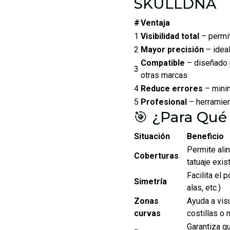
SKULLDNA
#
Ventaja
1
Visibilidad total
– permit
2
Mayor precisión
– idea
Compatible
– diseñado 
3
otras marcas
4
Reduce errores
– minim
5
Profesional
– herramien
🎯 ¿Para Qué 
Situación
Beneficio
Permite ali
Coberturas
tatuaje exis
Facilita el 
Simetría
alas, etc.)
Zonas
Ayuda a vis
curvas
costillas o
Garantiza q