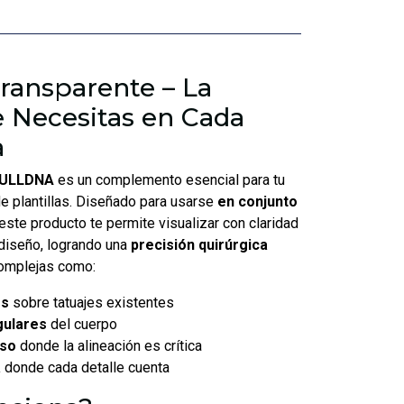
ansparente – La
e Necesitas en Cada
a
SKULLDNA
es un complemento esencial para tu
e plantillas. Diseñado para usarse
en conjunto
 este producto te permite visualizar con claridad
diseño, logrando una
precisión quirúrgica
omplejas como:
os
sobre tatuajes existentes
gulares
del cuerpo
eso
donde la alineación es crítica
a
donde cada detalle cuenta