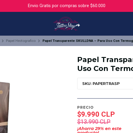
Envio Gratis por compras sobre $60.000
Papel Hectografico
Papel Transparente SKULLDNA – Para Uso Con Termog
Papel Transpa
Uso Con Termo
SKU: PAPERTRASP
PRECIO
$9.990 CLP
$13.990 CLP
¡Ahorra
29
% en este
producto!