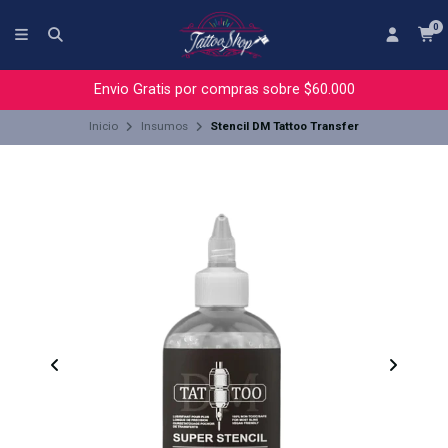
0
Envio Gratis por compras sobre $60.000
Inicio
Insumos
Stencil DM Tattoo Transfer