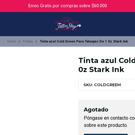
Envio Gratis por compras sobre $60.000
Inicio
Tintas
Tinta azul Cold Green Para Tatuajes De 1 0z Stark Ink
Tinta azul Col
0z Stark Ink
SKU: COLDGREEM
Agotado
Póngase en contacto co
sobre este producto.