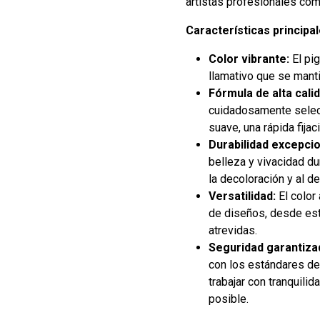
artistas profesionales com
Características principal
Color vibrante:
El pi
llamativo que se mantie
Fórmula de alta calid
cuidadosamente selecc
suave, una rápida fijac
Durabilidad excepcio
belleza y vivacidad dur
la decoloración y al d
Versatilidad:
El color
de diseños, desde est
atrevidas.
Seguridad garantiza
con los estándares de
trabajar con tranquilid
posible.