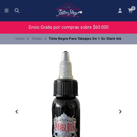
0
Envio Gratis por compras sobre $60.000
Inicio
Tintas
Tinta Negra Para Tatuajes De 1 0z Stark Ink