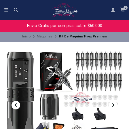
0
Envio Gratis por compras sobre $60.000
Inicio
Máquinas
Kit De Maquina T-rex Premium