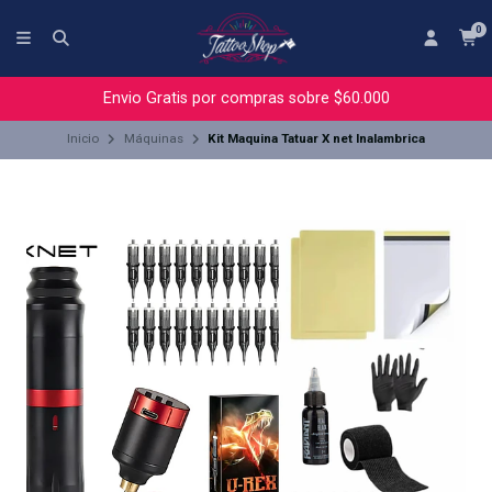
0
Envio Gratis por compras sobre $60.000
Inicio
Máquinas
Kit Maquina Tatuar X net Inalambrica