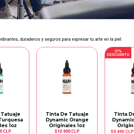
ibrantes, duraderos y seguros para expresar tu arte en la piel.
37%
DESCUENTO
 Tatuaje
Tinta De Tatuaje
Tinta D
Turquesa
Dynamic Orange
Dynamic
les 1oz
Originales 1oz
Origin
0 CLP
$10.900 CLP
$9.490 CL