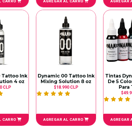
L CARRO
AGREGAR AL CARRO
AGREGAR 
 Tattoo Ink
Dynamic 00 Tattoo Ink
Tintas Dyn
ution 4 oz
Mixing Solution 8 oz
De 5 Colo
Para 
0 CLP
$18.990 CLP
$49.
L CARRO
AGREGAR AL CARRO
AGREGAR 