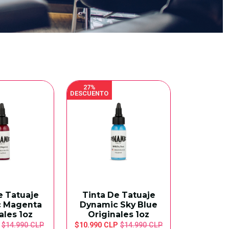
27%
DESCUENTO
e Tatuaje
Tinta De Tatuaje
 Magenta
Dynamic Sky Blue
ales 1oz
Originales 1oz
P
$14.990 CLP
$10.990 CLP
$14.990 CLP