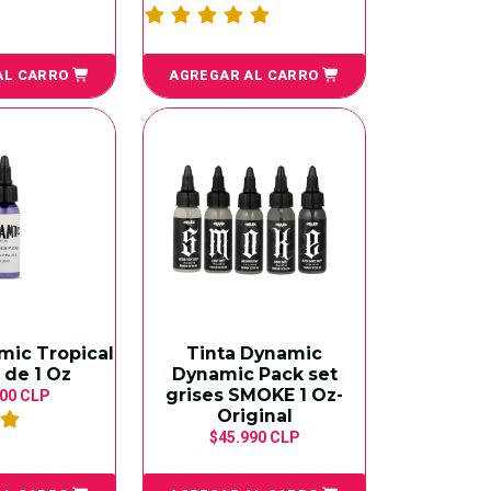
AL CARRO
AGREGAR AL CARRO
mic Tropical
Tinta Dynamic
 de 1 Oz
Dynamic Pack set
grises SMOKE 1 Oz-
900 CLP
Original
$45.990 CLP