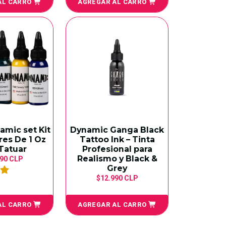
AL CARRO
AGREGAR AL CARRO
amic set Kit
Dynamic Ganga Black
res De 1 Oz
Tattoo Ink – Tinta
Tatuar
Profesional para
Realismo y Black &
990 CLP
Grey
$12.990 CLP
AL CARRO
AGREGAR AL CARRO