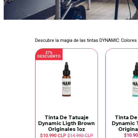
Descubre la magia de las tintas DYNAMIC: Colores v
27%
DESCUENTO
Tinta De Tatuaje
Tinta De
Dynamic Ligth Brown
Dynamic 
Originales 1oz
Origina
$10.90
$10.990 CLP
$14.990 CLP