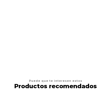
Cartuchos RL Cartridge Por Unidad Variedad Medidas
Rl Tatuajes
$1.290 CLP
VER OPCIONES
Puede que te interesen estos
Productos recomendados
8%
DESCUENTO